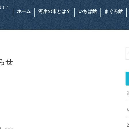
！ /
ホーム
河岸の市とは？
いちば館
まぐろ館
らせ